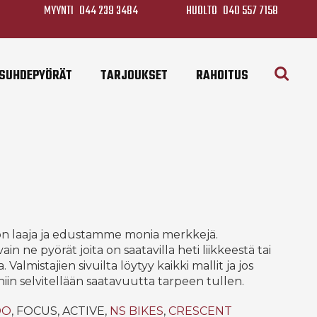
MYYNTI
044 239 3484
HUOLTO
040 557 7158
SUHDEPYÖRÄT
TARJOUKSET
RAHOITUS
n laaja ja edustamme monia merkkejä.
ain ne pyörät joita on saatavilla heti liikkeestä tai
 Valmistajien sivuilta löytyy kaikki mallit ja jos
 niin selvitellään saatavuutta tarpeen tullen.
DO
, FOCUS, ACTIVE,
NS BIKES
,
CRESCENT