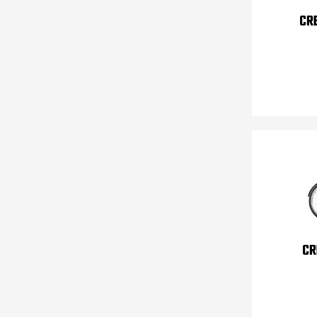
CR
CR