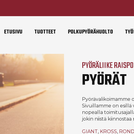
ETUSIVU
TUOTTEET
POLKUPYÖRÄHUOLTO
TYÖ
PYÖRÄLIIKE RAISPO
PYÖRÄT
Pyörävalikoimamme o
Sivuillamme on esillä v
nopealla toimitusajalla.
jokin niistä kiinnostaa
GIANT
,
KROSS
,
RON