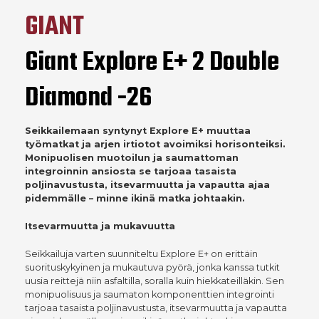
GIANT
Giant Explore E+ 2 Double
Diamond -26
Seikkailemaan syntynyt Explore E+ muuttaa
työmatkat ja arjen irtiotot avoimiksi horisonteiksi.
Monipuolisen muotoilun ja saumattoman
integroinnin ansiosta se tarjoaa tasaista
poljinavustusta, itsevarmuutta ja vapautta ajaa
pidemmälle – minne ikinä matka johtaakin.
Itsevarmuutta ja mukavuutta
Seikkailuja varten suunniteltu Explore E+ on erittäin
suorituskykyinen ja mukautuva pyörä, jonka kanssa tutkit
uusia reittejä niin asfaltilla, soralla kuin hiekkateilläkin. Sen
monipuolisuus ja saumaton komponenttien integrointi
tarjoaa tasaista poljinavustusta, itsevarmuutta ja vapautta