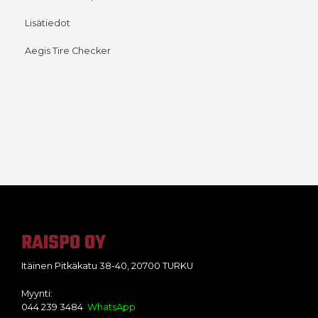
Lisätiedot
Aegis Tire Checker
RAISPO OY
Itäinen Pitkäkatu 38-40, 20700 TURKU
Myynti:
044 239 3484
WhatsApp