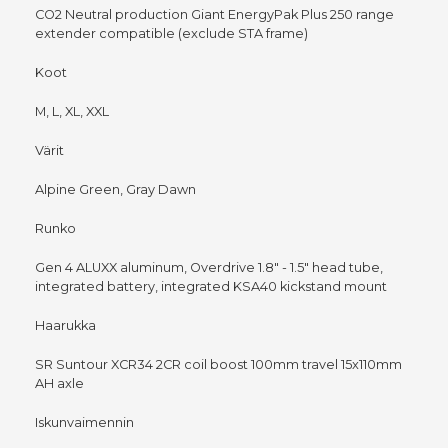
CO2 Neutral production Giant EnergyPak Plus 250 range
extender compatible (exclude STA frame)
Koot
M, L, XL, XXL
Värit
Alpine Green, Gray Dawn
Runko
Gen 4 ALUXX aluminum, Overdrive 1.8" - 1.5" head tube,
integrated battery, integrated KSA40 kickstand mount
Haarukka
SR Suntour XCR34 2CR coil boost 100mm travel 15x110mm
AH axle
Iskunvaimennin