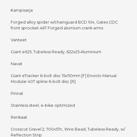
Kampisarja
Forged alloy spider w/chainguard BCD 104, Gates CDC
front sprocket 46T Forged alumium crank arms
Vanteet
Giant eX25, Tubeless Ready, 622x25 Aluminium
Navat
Giant eTracker 6-bolt disc 15x110mm [F] Enviolo Manual
Modular 40T spline 6-bolt disc [R]
Pinnat
Stainless steel, e-bike optimized
Renkaat
Crosscut Gravel 2, 700x57c, Wire Bead, Tubeless Ready, w/
Reflection Strip