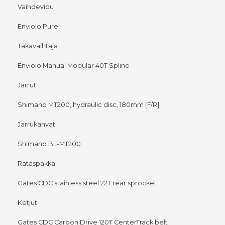
Vaihdevipu
Enviolo Pure
Takavaihtaja
Enviolo Manual Modular 40T Spline
Jarrut
Shimano MT200, hydraulic disc, 180mm [F/R]
Jarrukahvat
Shimano BL-MT200
Rataspakka
Gates CDC stainless steel 22T rear sprocket
Ketjut
Gates CDC Carbon Drive 120T CenterTrack belt