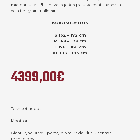
mielenrauhaa. *Hihnaveto ja Aegis-tutka ovat saatavilla
vain tiettyihin malleihin.
KOKOSUOSITUS
S 162 – 172 cm
M 169 – 179 cm
L 176 – 186 cm
XL 183 – 193 cm
4399,00€
Tekniset tiedot
Moottori
Giant SyncDrive Sport2, 75Nm PedalPlus 6-sensor
technology