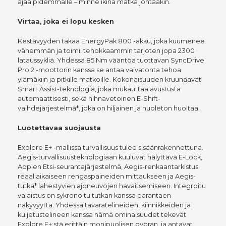
ajaa pidemmälle – minne ikinä matka johtaakin.
Virtaa, joka ei lopu kesken
Kestävyyden takaa EnergyPak 800 -akku, joka kuumenee
vähemmän ja toimii tehokkaammin tarjoten jopa 2300
lataussykliä. Yhdessä 85 Nm vääntöä tuottavan SyncDrive
Pro 2 -moottorin kanssa se antaa vaivatonta tehoa
ylämäkiin ja pitkille matkoille. Kokonaisuuden kruunaavat
Smart Assist-teknologia, joka mukauttaa avustusta
automaattisesti, sekä hihnavetoinen E-Shift-
vaihdejärjestelmä*, joka on hiljainen ja huoleton huoltaa.
Luotettavaa suojausta
Explore E+ -mallissa turvallisuus tulee sisäänrakennettuna.
Aegis-turvallisuusteknologiaan kuuluvat hälyttävä E-Lock,
Applen Etsi-seurantajärjestelmä, Aegis-renkaantarkistus
reaaliaikaiseen rengaspaineiden mittaukseen ja Aegis-
tutka* lähestyvien ajoneuvojen havaitsemiseen. Integroitu
valaistus on sykronoitu tutkan kanssa parantaen
näkyvyyttä. Yhdessä tavaratelineiden, kiinnikkeiden ja
kuljetustelineen kanssa nämä ominaisuudet tekevät
Explore E+:stä erittäin monipuolisen pyörän, ja antavat