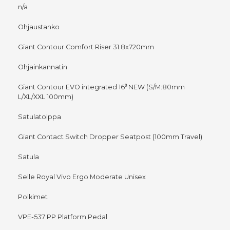
n/a
Ohjaustanko
Giant Contour Comfort Riser 31.8x720mm
Ohjainkannatin
Giant Contour EVO integrated 16⁰ NEW (S/M:80mm
L/XL/XXL 100mm)
Satulatolppa
Giant Contact Switch Dropper Seatpost (100mm Travel)
Satula
Selle Royal Vivo Ergo Moderate Unisex
Polkimet
VPE-537 PP Platform Pedal