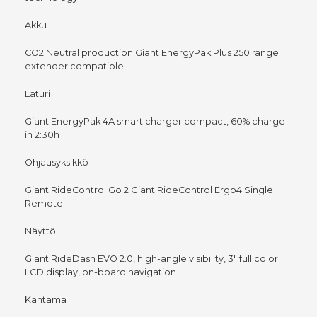
Akku
CO2 Neutral production Giant EnergyPak Plus 250 range
extender compatible
Laturi
Giant EnergyPak 4A smart charger compact, 60% charge
in 2:30h
Ohjausyksikkö
Giant RideControl Go 2 Giant RideControl Ergo4 Single
Remote
Näyttö
Giant RideDash EVO 2.0, high-angle visibility, 3" full color
LCD display, on-board navigation
Kantama