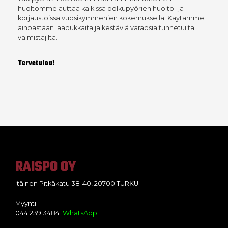
huoltomme auttaa kaikissa polkupyörien huolto- ja
korjaustöissä vuosikymmenien kokemuksella. Käytämme
ainoastaan laadukkaita ja kestäviä varaosia tunnetuilta
valmistajilta.
Tervetuloa!
RAISPO OY
Itäinen Pitkäkatu 38-40, 20700 TURKU
Myynti:
044 239 3484
WhatsApp