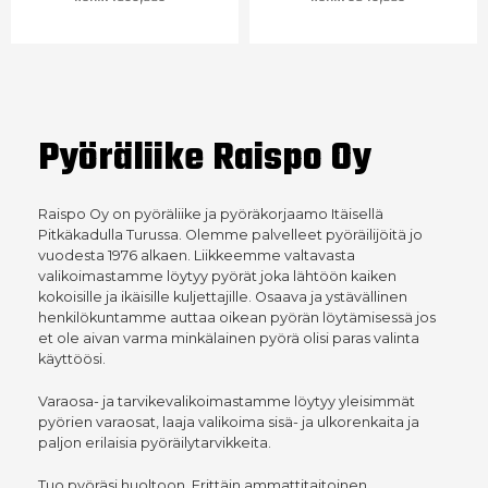
Pyöräliike Raispo Oy
Raispo Oy on pyöräliike ja pyöräkorjaamo Itäisellä
Pitkäkadulla Turussa. Olemme palvelleet pyöräilijöitä jo
vuodesta 1976 alkaen. Liikkeemme valtavasta
valikoimastamme löytyy pyörät joka lähtöön kaiken
kokoisille ja ikäisille kuljettajille. Osaava ja ystävällinen
henkilökuntamme auttaa oikean pyörän löytämisessä jos
et ole aivan varma minkälainen pyörä olisi paras valinta
käyttöösi.
Varaosa- ja tarvikevalikoimastamme löytyy yleisimmät
pyörien varaosat, laaja valikoima sisä- ja ulkorenkaita ja
paljon erilaisia pyöräilytarvikkeita.
Tuo pyöräsi huoltoon. Erittäin ammattitaitoinen