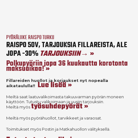
PYÖRÄLIIKE RAISPO TURKU
RAISPO 50V, TARJOUKSIA FILLAREISTA, ALE
TARJOUKSIIN→
JOPA -30%
Polkupyöriin jopa 36 kuukautta korotonta
maksuaikaa!
Fillareiden huollot ja korjaukset nyt nopealla
Lue lisää
aikataululla!!
Meiltä saat laatuvalikoimasta takuuvarman pyörän moneen
käyttöön. Tutustu valikoimaan ja uusiin tarjouksiin.
työsuhdepyörät
Meiltä myös
.
Meiltä myös pyörähuollot, tarvikkeet ja varaosat.
Toimitukset myös Postin ja Matkahuollon välityksellä.