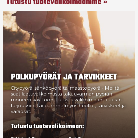
Tutustu tuotevalikoimaamme
POLKUPYÖRÄT JA TARVIKKEET
Citypyörä, sähköpyörä tai maastopyörä - Meiltä
saat laatuvalikoimasta takuuvarman pyörän
moneen käyttöön. Tutustu valikoimaan ja uusiin
tarjouksiin. Tarjoamme myös huollot, tarvikkeet ja
varaosat.
Tutustu tuotevalikoimaan: