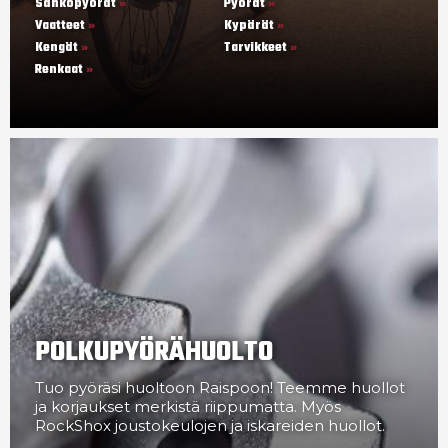
Sähköpyörät
Pyörät
Vaatteet
Kypärät
Kengät
Tarvikkeet
Renkaat
POLKUPYÖRÄHUOLTO
Tuo pyöräsi huoltoon Raispoon! Teemme huollot
ja korjaukset merkistä riippumatta. Myös
RockShox joustokeulojen ja iskareiden huollot.