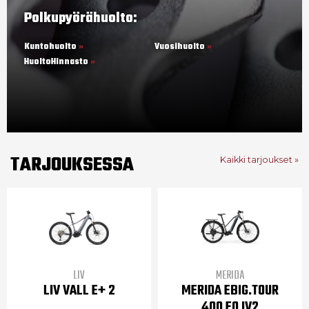
Polkupyörähuolto:
Kuntohuolto
Vuosihuolto
HuoltoHinnasto
TARJOUKSESSA
Kaikki tarjoukset »
LIV
MERIDA
LIV VALL E+ 2
MERIDA EBIG.TOUR
400 EQ IV2