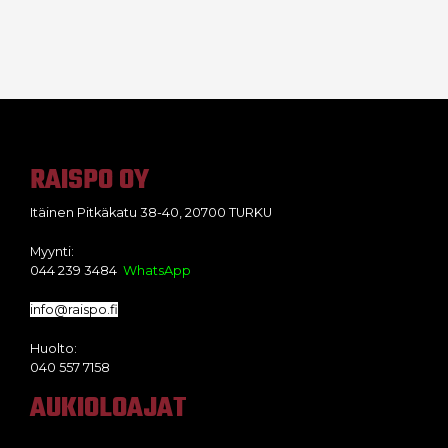
RAISPO OY
Itäinen Pitkäkatu 38-40, 20700 TURKU
Myynti:
044 239 3484
WhatsApp
info@raispo.fi
Huolto:
040 557 7158
AUKIOLOAJAT