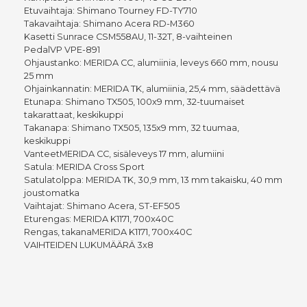
Etuvaihtaja: Shimano Tourney FD-TY710
Takavaihtaja: Shimano Acera RD-M360
Kasetti Sunrace CSM558AU, 11-32T, 8-vaihteinen
PedalVP VPE-891
Ohjaustanko: MERIDA CC, alumiinia, leveys 660 mm, nousu
25 mm
Ohjainkannatin: MERIDA TK, alumiinia, 25,4 mm, säädettävä
Etunapa: Shimano TX505, 100x9 mm, 32-tuumaiset
takarattaat, keskikuppi
Takanapa: Shimano TX505, 135x9 mm, 32 tuumaa,
keskikuppi
VanteetMERIDA CC, sisäleveys 17 mm, alumiini
Satula: MERIDA Cross Sport
Satulatolppa: MERIDA TK, 30,9 mm, 13 mm takaisku, 40 mm
joustomatka
Vaihtajat: Shimano Acera, ST-EF505
Eturengas: MERIDA K1171, 700x40C
Rengas, takanaMERIDA K1171, 700x40C
VAIHTEIDEN LUKUMÄÄRÄ 3x8