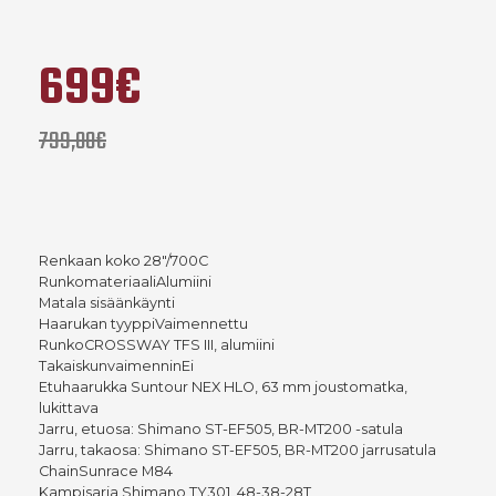
699€
799,00€
Renkaan koko 28"/700C
RunkomateriaaliAlumiini
Matala sisäänkäynti
Haarukan tyyppiVaimennettu
RunkoCROSSWAY TFS III, alumiini
TakaiskunvaimenninEi
Etuhaarukka Suntour NEX HLO, 63 mm joustomatka,
lukittava
Jarru, etuosa: Shimano ST-EF505, BR-MT200 -satula
Jarru, takaosa: Shimano ST-EF505, BR-MT200 jarrusatula
ChainSunrace M84
Kampisarja Shimano TY301, 48-38-28T