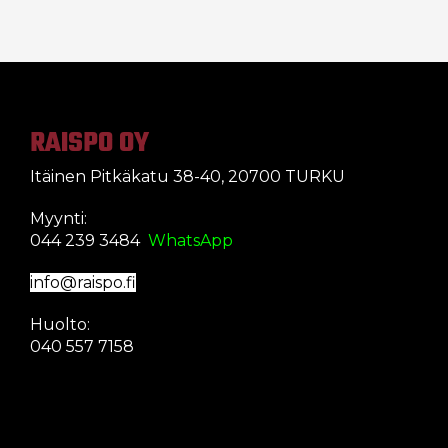
RAISPO OY
Itäinen Pitkäkatu 38-40, 20700 TURKU
Myynti:
044 239 3484
WhatsApp
info@raispo.fi
Huolto:
040 557 7158