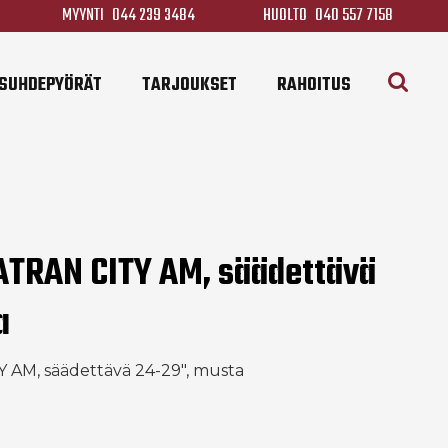
MYYNTI
044 239 3484
HUOLTO
040 557 7158
SUHDEPYÖRÄT
TARJOUKSET
RAHOITUS
 ATRAN CITY AM, säädettävä
a
 AM, säädettävä 24-29", musta