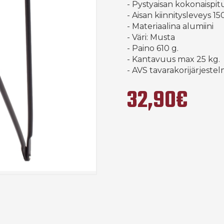
- Pystyaisan kokonaispi
- Aisan kiinnitysleveys 1
- Materiaalina alumiini
- Väri: Musta
- Paino 610 g.
- Kantavuus max 25 kg.
- AVS tavarakorijärjest
32,90€