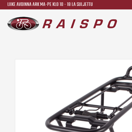
LIIKE AVOINNA ARK MA-PE KLO 10 - 18 LA SULJETTU