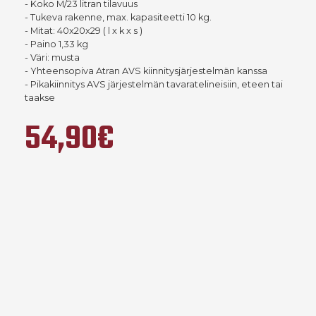
- Koko M/23 litran tilavuus
- Tukeva rakenne, max. kapasiteetti 10 kg.
- Mitat: 40x20x29 ( l x k x s )
- Paino 1,33 kg
- Väri: musta
- Yhteensopiva Atran AVS kiinnitysjärjestelmän kanssa
- Pikakiinnitys AVS järjestelmän tavaratelineisiin, eteen tai
taakse
54,90€