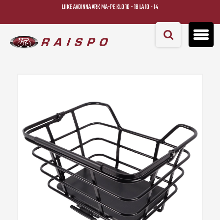
LIIKE AVOINNA ARK MA-PE KLO 10 - 18 LA 10 - 14