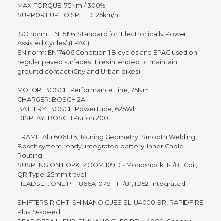
MAX. TORQUE: 75Nm / 300%
SUPPORT UP TO SPEED: 25km/h
ISO norm: EN 15194 Standard for ‘Electronically Power
Assisted Cycles’ (EPAC)
EN norm: EN17406 Condition 1 Bicycles and EPAC used on
regular paved surfaces. Tires intended to maintain
grountd contact (City and Urban bikes)
MOTOR: BOSCH Performance Line, 75Nm
CHARGER: BOSCH 2A
BATTERY: BOSCH PowerTube, 625Wh
DISPLAY: BOSCH Purion 200
FRAME: Alu 6061 T6, Touring Geometry, Smooth Welding,
Bosch system ready, integrated battery, Inner Cable
Routing
SUSPENSION FORK: ZOOM 109D - Monoshock, 1-1/8", Coil,
QR Type, 25mm travel
HEADSET: ONE PT-1866A-078-1 1-1/8“, ID52, Integrated
SHIFTERS RIGHT: SHIMANO CUES SL-U4000-9R, RAPIDFIRE
Plus, 9-speed