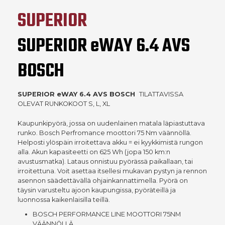
SUPERIOR
SUPERIOR eWAY 6.4 AVS
BOSCH
SUPERIOR eWAY 6.4 AVS BOSCH
TILATTAVISSA
OLEVAT RUNKOKOOT S, L, XL
Kaupunkipyörä, jossa on uudenlainen matala läpiastuttava
runko. Bosch Perfromance moottori 75 Nm väännöllä.
Helposti ylöspäin irroitettava akku = ei kyykkimistä rungon
alla. Akun kapasiteetti on 625 Wh (jopa 150 km:n
avustusmatka). Lataus onnistuu pyörässä paikallaan, tai
irroitettuna. Voit asettaa itsellesi mukavan pystyn ja rennon
asennon säädettävällä ohjainkannattimella. Pyörä on
täysin varusteltu ajoon kaupungissa, pyöräteillä ja
luonnossa kaikenlaisilla teillä.
BOSCH PERFORMANCE LINE MOOTTORI 75NM
VÄÄNNÖLLÄ