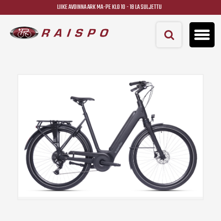
LIIKE AVOINNA ARK MA-PE KLO 10 - 18 LA SULJETTU