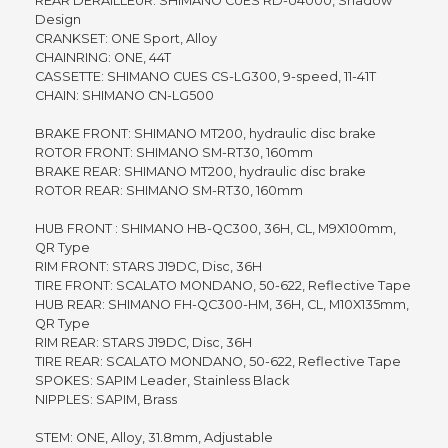
REAR DERAILLEUR: SHIMANO CUES RD-U4000, Shadow
Design
CRANKSET: ONE Sport, Alloy
CHAINRING: ONE, 44T
CASSETTE: SHIMANO CUES CS-LG300, 9-speed, 11-41T
CHAIN: SHIMANO CN-LG500
BRAKE FRONT: SHIMANO MT200, hydraulic disc brake
ROTOR FRONT: SHIMANO SM-RT30, 160mm
BRAKE REAR: SHIMANO MT200, hydraulic disc brake
ROTOR REAR: SHIMANO SM-RT30, 160mm
HUB FRONT : SHIMANO HB-QC300, 36H, CL, M9X100mm,
QR Type
RIM FRONT: STARS J19DC, Disc, 36H
TIRE FRONT: SCALATO MONDANO, 50-622, Reflective Tape
HUB REAR: SHIMANO FH-QC300-HM, 36H, CL, M10X135mm,
QR Type
RIM REAR: STARS J19DC, Disc, 36H
TIRE REAR: SCALATO MONDANO, 50-622, Reflective Tape
SPOKES: SAPIM Leader, Stainless Black
NIPPLES: SAPIM, Brass
STEM: ONE, Alloy, 31.8mm, Adjustable