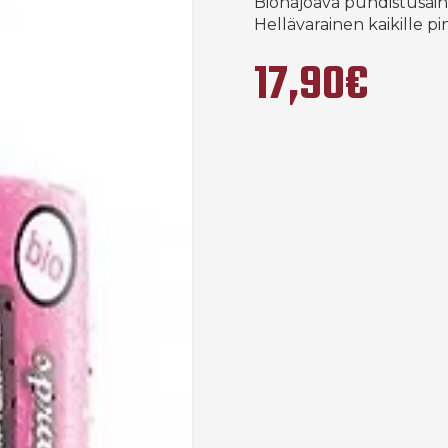
Biohajoava puhdistusain
Hellävarainen kaikille pin
17,90€