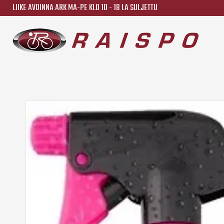
LIIKE AVOINNA ARK MA-PE KLO 10 - 18 LA SULJETTU