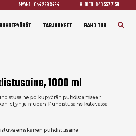
MYYNTI
044 239 3484
HUOLTO
040 557 7158
SUHDEPYÖRÄT
TARJOUKSET
RAHOITUS
distusaine, 1000 ml
uhdistusaine polkupyörän puhdistamiseen.
ekan, öljyn ja mudan. Puhdistusaine kätevässä
ustuva emäksinen puhdistusaine