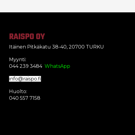
RAISPO OY
Itäinen Pitkäkatu 38-40, 20700 TURKU
Myynti:
044 239 3484
WhatsApp
info@raispo.fi
Huolto:
040 557 7158