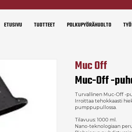
ETUSIVU
TUOTTEET
POLKUPYÖRÄHUOLTO
TYÖ
Muc Off
Muc-Off -puh
Turvallinen Muc-Off -p
Irroittaa tehokkaasti hi
pumppupullossa.
Tilavuus: 1000 ml.
Nano-teknologiaan per