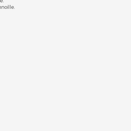
e.
noille.