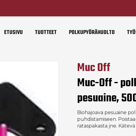
ETUSIVU
TUOTTEET
POLKUPYÖRÄHUOLTO
TYÖ
Muc Off
Muc-Off - po
pesuaine, 50
Biohajoava pesuaine po
puhdistamiseen. Poistaa l
rataspakasta jne. Käte