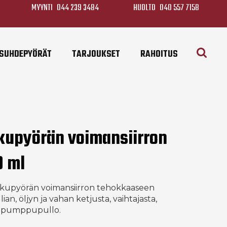
MYYNTI
044 239 3484
HUOLTO
040 557 7158
SUHDEPYÖRÄT
TARJOUKSET
RAHOITUS
lkupyörän voimansiirron
0 ml
lkupyörän voimansiirron tehokkaaseen
ian, öljyn ja vahan ketjusta, vaihtajasta,
vä pumppupullo.