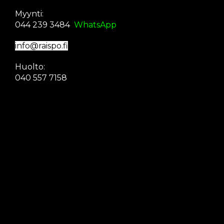
Myynti:
044 239 3484
WhatsApp
info@raispo.fi
Huolto:
040 557 7158