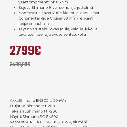
vääntömomentti on 85 Nm
Sujuva Shimano 9-vaihteinen järjestelmä
Nopeasti rullaavat 700c-kiekot ja laadukkaat
Continental Ride Cruiser 50 mm -renkaat
heijastinnauhalla
Täysin varusteltu lokasuojilla, valoilla, lukoilla,
tavaratelineellä ja sivuseisontatukella
2799€
3499,00€
AkkuShimano EN805-L, 504Wh
EtujarruShimano MT-200
TakajarruShimano MT-200
NäyttöShimano SC-EN500
VanteetMERIDA COMP TK, 20 IWR, alumiini