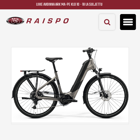
LIIKE AVOINNA ARK MA-PE KLO 10 - 18 LA SULJETTU