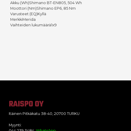
Akku (Wh)Shimano BT-EN805, 504 Wh
Moottori (Nm)Shimano EP6, 85 Nm
Varusteet (EQ)Kyllä
MerkkiMerida
Vaihteiden lukumäärä1x9
RAISPO OY
Itäinen Pitkäkatu 38-40, 20700 TURKU
Myynti:
044 239 3484
WhatsApp