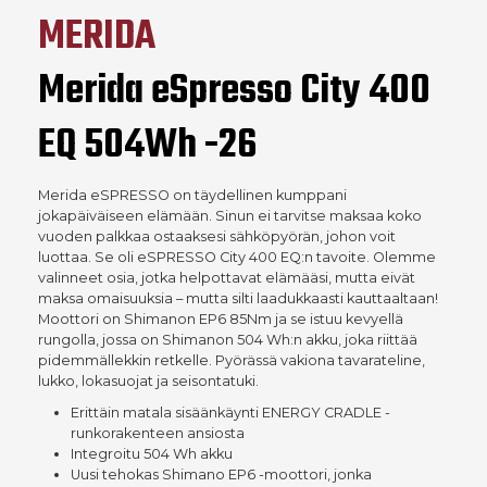
MERIDA
Merida eSpresso City 400
EQ 504Wh -26
Merida eSPRESSO on täydellinen kumppani
jokapäiväiseen elämään. Sinun ei tarvitse maksaa koko
vuoden palkkaa ostaaksesi sähköpyörän, johon voit
luottaa. Se oli eSPRESSO City 400 EQ:n tavoite. Olemme
valinneet osia, jotka helpottavat elämääsi, mutta eivät
maksa omaisuuksia – mutta silti laadukkaasti kauttaaltaan!
Moottori on Shimanon EP6 85Nm ja se istuu kevyellä
rungolla, jossa on Shimanon 504 Wh:n akku, joka riittää
pidemmällekkin retkelle. Pyörässä vakiona tavarateline,
lukko, lokasuojat ja seisontatuki.
Erittäin matala sisäänkäynti ENERGY CRADLE -
runkorakenteen ansiosta
Integroitu 504 Wh akku
Uusi tehokas Shimano EP6 -moottori, jonka