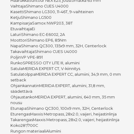
HaarukkaSuntour NEX E25, joustomatka 63 mm
VaihtajaShimano CUES U4000
KasettiShimano LG300, 11-46T, 9-vaihteinen
KetjuShimano LG500
KampisarjaSamox NWP203, 38T
EtuvaihtajaEi
LaturiShimano EC-E6002, 2A
MoottoriShimano EP6, 85Nm
NapaShimano QC300, 135x9 mm, 32H, Centerlock
TakavaihtajaShimano CUES U4000
PoljinVP VPE-891
RunkoSPRESSO CITY LITE III, alumiini
SatulaMERIDA EXPERT CT, V-kiinnitys
SatulatolppaMERIDA EXPERT CC, alumiini, 34,9 mm, 0 mm
setback
OhjainkannatinMERIDA EXPERT, alumiini, 31,8 mm,
säädettävä
OhjaustankoMERIDA EXPERT, alumiini, 640 mm, 35 mm
nousu
EtunapaShimano QC300, 100x9 mm, 32H, Centerlock
EturengasMaxxis Metropass, 28x2.0, vaijeri, heijastinlinja
TakarengasMaxxis Metropass, 28x2.0, vaijeri, heijastinlinja
Koko28"/700C
Rungon materiaaliAlumiini