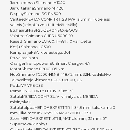
Jarru, edessä Shimano MT420
Jarru, takanaShimano MT420
DisplayShimano SC-EN600
VanteetMERIDA COMP TR II, 28 IWR, alumiini, Tubeless
valmis (teippi ja venttiilit eivät sisälly)
EtuhaarukkaSF25-ZERON36X-BOOST
VaihteetShimano CUES U6000-10
Kasetti Shimano LG400, 11-48T, 10 vaihdetta
Ketju Shimano LG500
KampisarjaFSA 1x teräsketju, 36T
Etuvaihtaja nro
ChargerTrendpower EU Smart Charger, 4A
MotorShimano EP801, 85 Nm
HubShimano TC500-HM-B, 148x12 mm, 32H, keskilukko
TakavaihtajaShimano CUES U6000, GS
PedalVP VPE-533
RameONE-FORTY LITE IV, alumiini
SatulaMERIDA COMP SL, V-kiinnitys, sis. MERIDA
minityökalu
SatulatolppaMERIDA EXPERT TR II, 34,9 mm, takakulma 0
mm, liike mm: XS: 125/S: 150/M-L: 200/XL: 230
StemMERIDA EXPERT eTR II, MAT-alumiini, 35 mm, 0°,
Supernova-kiinnitys
OhjaustankoMERIDA EXPERT eTR, 780 mm, XS,S 20mm