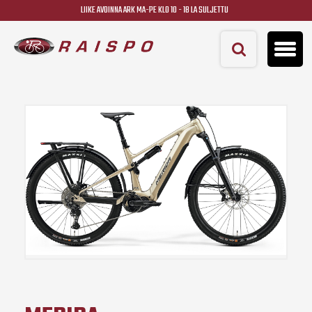
LIIKE AVOINNA ARK MA-PE KLO 10 - 18 LA SULJETTU