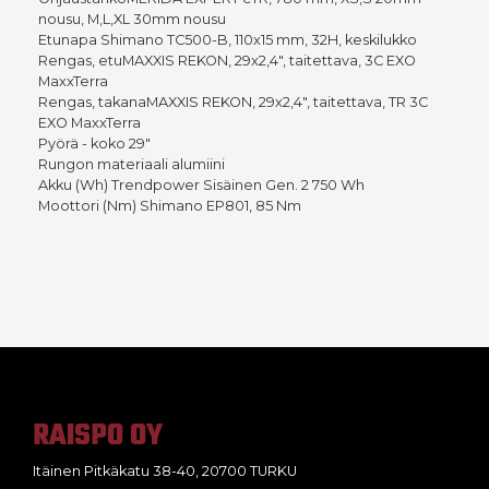
nousu, M,L,XL 30mm nousu
Etunapa Shimano TC500-B, 110x15 mm, 32H, keskilukko
Rengas, etuMAXXIS REKON, 29x2,4", taitettava, 3C EXO
MaxxTerra
Rengas, takanaMAXXIS REKON, 29x2,4", taitettava, TR 3C
EXO MaxxTerra
Pyörä - koko 29"
Rungon materiaali alumiini
Akku (Wh) Trendpower Sisäinen Gen. 2 750 Wh
Moottori (Nm) Shimano EP801, 85 Nm
RAISPO OY
Itäinen Pitkäkatu 38-40, 20700 TURKU