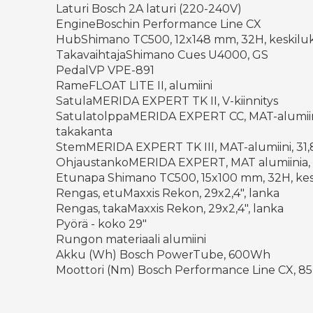
Laturi Bosch 2A laturi (220-240V)
EngineBoschin Performance Line CX
HubShimano TC500, 12x148 mm, 32H, keskilu
TakavaihtajaShimano Cues U4000, GS
PedalVP VPE-891
RameFLOAT LITE II, alumiini
SatulaMERIDA EXPERT TK II, V-kiinnitys
SatulatolppaMERIDA EXPERT CC, MAT-alumiin
takakanta
StemMERIDA EXPERT TK III, MAT-alumiini, 31
OhjaustankoMERIDA EXPERT, MAT alumiinia,
Etunapa Shimano TC500, 15x100 mm, 32H, ke
Rengas, etuMaxxis Rekon, 29x2,4", lanka
Rengas, takaMaxxis Rekon, 29x2,4", lanka
Pyörä - koko 29"
Rungon materiaali alumiini
Akku (Wh) Bosch PowerTube, 600Wh
Moottori (Nm) Bosch Performance Line CX, 8