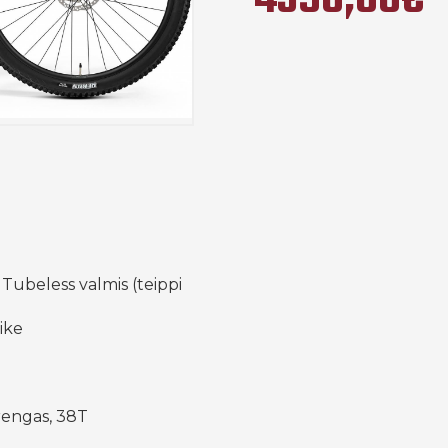
4390,00€
Tubeless valmis (teippi
ike
rengas, 38T