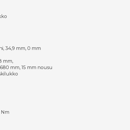
kko
i, 34,9 mm, 0 mm
,8 mm,
 680 mm, 15 mm nousu
skilukko
5 Nm