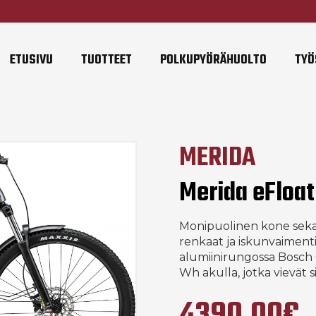
ETUSIVU
TUOTTEET
POLKUPYÖRÄHUOLTO
TYÖ
MERIDA
Merida eFloa
Monipuolinen kone seka
renkaat ja iskunvaimen
alumiinirungossa Bosch
Wh akulla, jotka vievät 