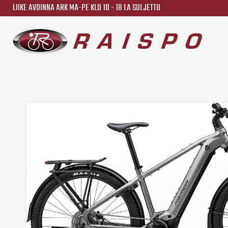
LIIKE AVOINNA ARK MA-PE KLO 10 - 18 LA SULJETTU