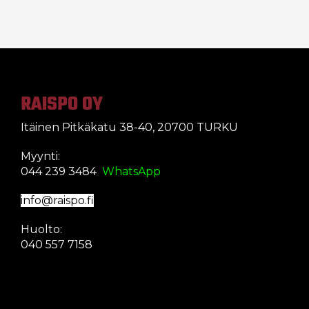
RAISPO OY
Itäinen Pitkäkatu 38-40, 20700 TURKU
Myynti:
044 239 3484
WhatsApp
info@raispo.fi
Huolto:
040 557 7158