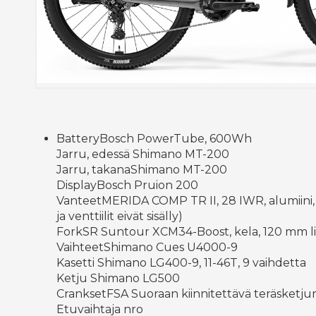
BatteryBosch PowerTube, 600Wh
Jarru, edessä Shimano MT-200
Jarru, takanaShimano MT-200
DisplayBosch Pruion 200
VanteetMERIDA COMP TR II, 28 IWR, alumiini, 
ja venttiilit eivät sisälly)
ForkSR Suntour XCM34-Boost, kela, 120 mm li
VaihteetShimano Cues U4000-9
Kasetti Shimano LG400-9, 11-46T, 9 vaihdetta
Ketju Shimano LG500
CranksetFSA Suoraan kiinnitettävä teräsketju
Etuvaihtaja nro