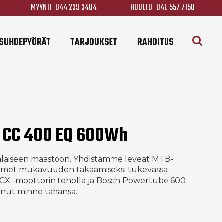
MYYNTI
044 239 3484
HUOLTO
040 557 7158
SUHDEPYÖRÄT
TARJOUKSET
RAHOITUS
t CC 400 EQ 600Wh
laiseen maastoon. Yhdistämme leveät MTB-
timet mukavuuden takaamiseksi tukevassa
 CX -moottorin teholla ja Bosch Powertube 600
sinut minne tahansa.