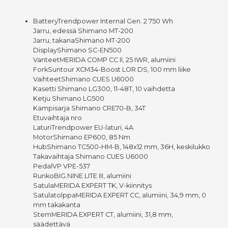
BatteryTrendpower Internal Gen. 2 750 Wh
Jarru, edessä Shimano MT-200
Jarru, takanaShimano MT-200
DisplayShimano SC-EN500
VanteetMERIDA COMP CC II, 25 IWR, alumiini
ForkSuntour XCM34-Boost LOR DS, 100 mm liike
VaihteetShimano CUES U6000
Kasetti Shimano LG300, 11-48T, 10 vaihdetta
Ketju Shimano LG500
Kampisarja Shimano CRE70-B, 34T
Etuvaihtaja nro
LaturiTrendpower EU-laturi, 4A
MotorShimano EP600, 85 Nm
HubShimano TC500-HM-B, 148x12 mm, 36H, keskilukko
Takavaihtaja Shimano CUES U6000
PedalVP VPE-537
RunkoBIG.NINE LITE III, alumiini
SatulaMERIDA EXPERT TK, V-kiinnitys
SatulatolppaMERIDA EXPERT CC, alumiini, 34,9 mm, 0
mm takakanta
StemMERIDA EXPERT CT, alumiini, 31,8 mm,
säädettävä