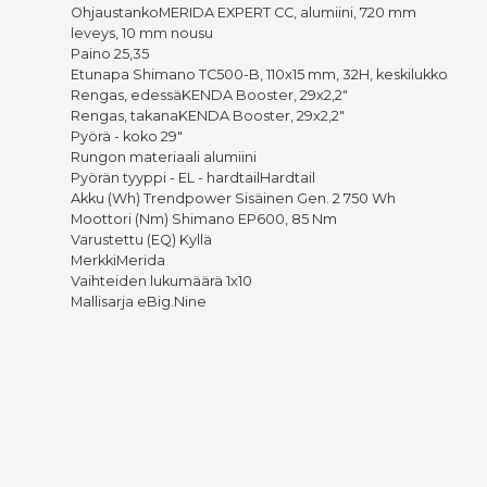
OhjaustankoMERIDA EXPERT CC, alumiini, 720 mm
leveys, 10 mm nousu
Paino 25,35
Etunapa Shimano TC500-B, 110x15 mm, 32H, keskilukko
Rengas, edessäKENDA Booster, 29x2,2"
Rengas, takanaKENDA Booster, 29x2,2"
Pyörä - koko 29"
Rungon materiaali alumiini
Pyörän tyyppi - EL - hardtailHardtail
Akku (Wh) Trendpower Sisäinen Gen. 2 750 Wh
Moottori (Nm) Shimano EP600, 85 Nm
Varustettu (EQ) Kyllä
MerkkiMerida
Vaihteiden lukumäärä 1x10
Mallisarja eBig.Nine