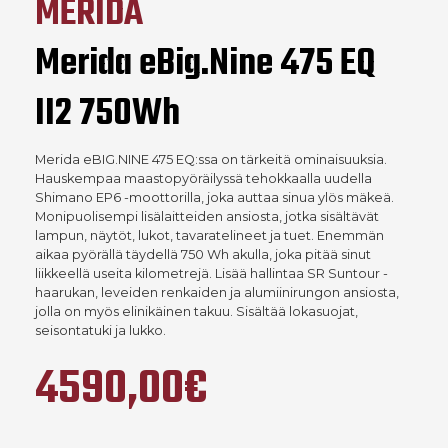
MERIDA
Merida eBig.Nine 475 EQ
II2 750Wh
Merida eBIG.NINE 475 EQ:ssa on tärkeitä ominaisuuksia.
Hauskempaa maastopyöräilyssä tehokkaalla uudella
Shimano EP6 -moottorilla, joka auttaa sinua ylös mäkeä.
Monipuolisempi lisälaitteiden ansiosta, jotka sisältävät
lampun, näytöt, lukot, tavaratelineet ja tuet. Enemmän
aikaa pyörällä täydellä 750 Wh akulla, joka pitää sinut
liikkeellä useita kilometrejä. Lisää hallintaa SR Suntour -
haarukan, leveiden renkaiden ja alumiinirungon ansiosta,
jolla on myös elinikäinen takuu. Sisältää lokasuojat,
seisontatuki ja lukko.
4590,00€