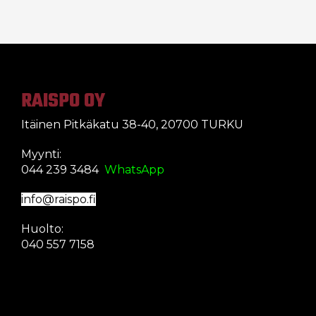
RAISPO OY
Itäinen Pitkäkatu 38-40, 20700 TURKU
Myynti:
044 239 3484
WhatsApp
info@raispo.fi
Huolto:
040 557 7158