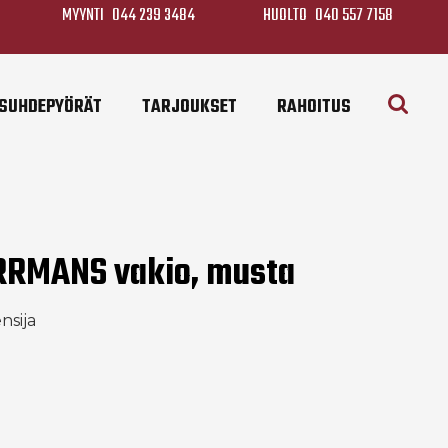
MYYNTI
044 239 3484
HUOLTO
040 557 7158
SUHDEPYÖRÄT
TARJOUKSET
RAHOITUS
RRMANS vakio, musta
nsija