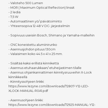
- Valoteho 500 Lumen
- MOR ( Maximum Optical Reflection) linssit
- 2 lediä
- 7,5 W
- Automaattinen yö/ päivätoiminto
- Yhteensopiva 12-48 V DC- järjestelmiin
- Sopivuus useisiin Bosch, Shimano ja Yamaha-malleihin
- CNC koneistettu alumiinirunko
- Asennusjohdon pituus 130cm
- Valaisimen koko 44.5 x 41 x 25 mm.
- Sisältää kaksi erillistä kiinnikettä
- Asennus etuhaarukkaan/ etuheijastimen tilalle
- Asennus ohjainkannattimen kiinnitysruuveihin X-Lock
kiinnikkeellä
- Kiinnityssohjeen linkki:
https://www.lezyne.com/downloads/72807-Y12-LED-
XLOCK-MANUAL-R0A1.pdf
- Asennusohjeen linkki:
https://www.lezyne.com/downloads/72925-MANUAL-Y12-