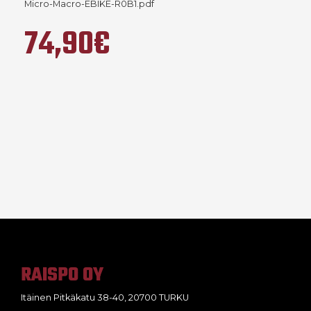
Micro-Macro-EBIKE-R0B1.pdf
74,90€
RAISPO OY
Itäinen Pitkäkatu 38-40, 20700 TURKU