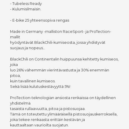
- Tubeless Ready
- Kulumisilmaisin.
- E-bike 25 yhteensopiva rengas
Made in Germany -malliston RaceSport- ja ProTection-
mallit
hyödyntävät BlackChili-kumiseosta, jossa yhdistyvät
suojaus ja nopeus..
BlackChili on Continentalin huippuunsa kehitetty kumiseos,
joka
luo 26% vähemmän vierintävastusta ja 30% enemmän
pitoa,
kuin tavallinen kumiseos.
Sekä lisää kulutuskestävyyttä 5%!
ProTection-teknologian ansiosta renkaissa on täydellinen
yhdistelmä
tasaista rullaavuutta, pitoa ja pistosuojaa.
Tämä on toteutettu ylimääräisellä pistosuojauskerroksella,
joka tekee renkaasta erittäin kestävän ja
kauttaaltaan vaurioilta suojatun.