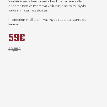
Ylimääräisestä kerroksesta huolimatta renkaalla on
erinomainen vaimentava vaikutus ja se toimii hyvin
vaikeimmissa maastoissa.
ProTection-mallit toimivat myös Tubeless-vanteiden
kanssa.
59€
79,00€