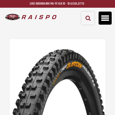
LIIKE AVOINNA ARK MA-PE KLO 10 - 18 LA SULJETTU